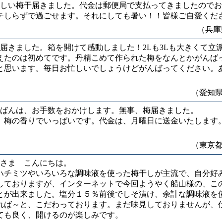
しい梅干届きました。代金は郵便局で支払ってきましたのでお
テしらずで過ごせます。それにしても暑い！！皆様ご自愛くだ
（兵庫
届きました。箱を開けて感動しました！2Lも3Lも大きくて立
えたのは初めてです。丹精こめて作られた梅をなんとかがんば
と思います。毎日お忙しいでしょうけどがんばってください。
（愛知
ばんは、お手数をおかけします。無事、梅届きました。
、梅の香りでいっぱいです。代金は、月曜日に送金いたします
。
（東京
さま こんにちは。
ハチミツやいろいろな調味液を使った梅干しが主流で、自分好
しておりますが、インターネットで今回ようやく船山様の、こ
とが出来ました。塩分１５％前後でしそ漬け、余計な調味液を
れば～と、こだわっております。まだ味見しておりませんが、
ても良く、開けるのが楽しみです。