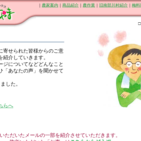
｜
農家案内
｜
商品紹介
｜
農作業
｜
旧南部川村紹介
｜
梅料
に寄せられた皆様からのご意
を紹介していきます。
ージについてなどどんなこと
ひ「あなたの声」を聞かせて
新しました。
ちらへ
だいたメールの一部を紹介させていただきます。