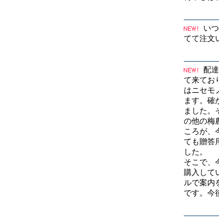
いつ
てて注文
配達
て来てお
はニセモ
ます。確
ました。
の他の梅
ころが、
ても贈答
した。
そこで、
購入して
ルで案内
です。今