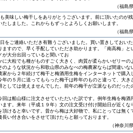
（福島
も美味しい梅干しをありがとうございます。前に頂いたのが残
いたしました。これからもずっとよろしくお願いします。
（福島
日をご連絡いただき有難うございました。買い置きしておいた
りますので、早く手配していただき助かります。「南高梅」と
ノが大分出回っていると聞いてお
かに大粒でも種がものすごく大きく、肉質が柔らかいゼリーの
そのような状況から和歌山県のみなべの梅農家ならば間違いな
農家から２年続けて梅干と梅酒用生梅をインターネットで購入
今年の５月に送ってもらった梅干は昨年のものと違って、大き
用としては使えませんでした。前年の梅干が立派なものだった
今回は船山様に注文させていただいた訳です。例年生梅を梅酒
います。来年（平成１９年）文の注文受け付け開始日が近くな
を頂けると幸いです。昔から梅は大好物で、私にとっては無く
後長い付き合いをさせて頂けたらと願っております。
（神奈川