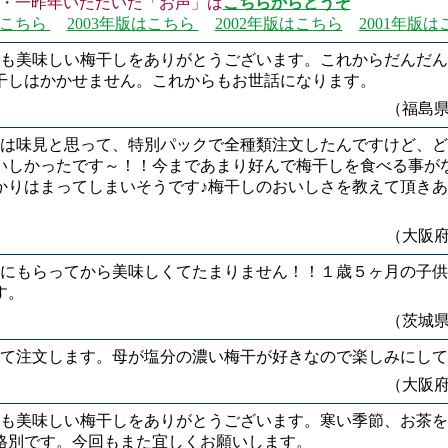
一昨年いただいた「お声」は
こちらからどうぞ
はこちら
2003年版はこちら
2002年版はこちら
2001年版
も美味しい梅干しをありがとうございます。これからだんだん
干しはかかせません。これからもお世話になります。
（福島
は味見と思って、特別パックで全種類注文したんですけど、ど
いしかったです～！！今まであまり好んで梅干しを食べる事が
かりはまってしまいそうです♪梅干しのおいしさを教えて頂き
（大阪
にもらってから美味しくてたまりません！！１歳５ヶ月の子供
す。
（茨城
て注文します。母が塩分の濃い梅干が好きなので楽しみにして
（大阪
も美味しい梅干しをありがとうございます。寒い季節、お茶を
格別です。今回もまた宜しくお願いします。